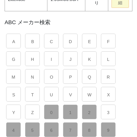
り
細
ABC メーカー検索
A
B
C
D
E
F
G
H
I
J
K
L
M
N
O
P
Q
R
S
T
U
V
W
X
Y
Z
0
1
2
3
4
5
6
7
8
9