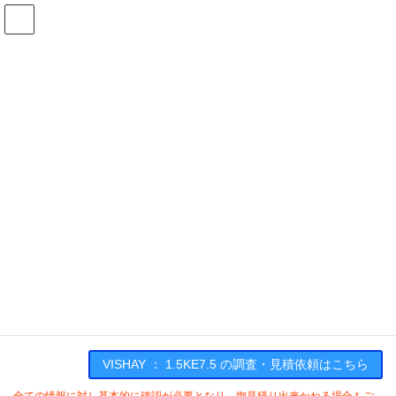
コ
ナ
ン
ビ
テ
ゲ
ン
ー
在庫検索
ツ
シ
へ
ョ
ス
ン
1.5KE7.5の在庫情報
キ
に
ッ
移
プ
動
HOME
メーカー一覧
VISHAY
15KE75
VISHAY : 1.5KE7.5
VISHAY ： 1.5KE7.5 の調査・見積依頼はこちら