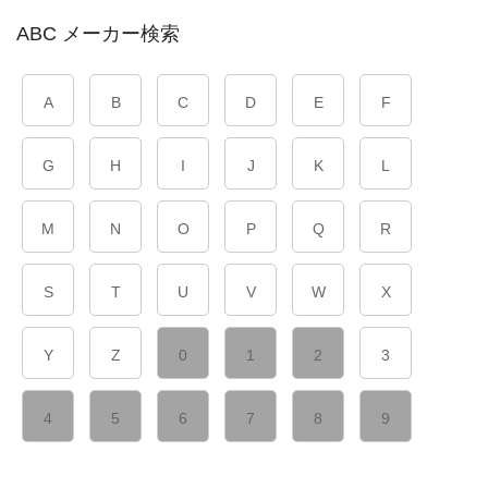
ABC メーカー検索
A
B
C
D
E
F
G
H
I
J
K
L
M
N
O
P
Q
R
S
T
U
V
W
X
Y
Z
0
1
2
3
4
5
6
7
8
9