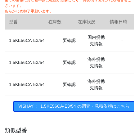
全ての情報に対し基本的に確認が必要となり、御見積り出来かねる場合もご
ざいます。
あらかじめ御了承願います。
型番
在庫数
在庫状況
情報日時
国内提携
1.5KE56CA-E3/54
要確認
-
先情報
海外提携
1.5KE56CA-E3/54
要確認
-
先情報
海外提携
1.5KE56CA-E3/54
要確認
-
先情報
VISHAY ： 1.5KE56CA-E3/54 の調査・見積依頼はこちら
類似型番