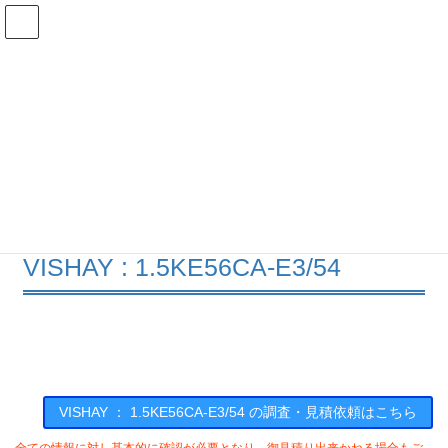
コ
ナ
ン
ビ
テ
ゲ
ン
ー
在庫検索
ツ
シ
へ
ョ
ス
ン
1.5KE56CA-E3/54の在庫情報
キ
に
ッ
移
プ
動
HOME
メーカー一覧
VISHAY
15KE56CAE354
VISHAY : 1.5KE56CA-E3/54
VISHAY ： 1.5KE56CA-E3/54 の調査・見積依頼はこちら