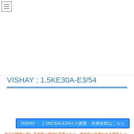
コ
ナ
ン
ビ
テ
ゲ
ン
ー
在庫検索
ツ
シ
へ
ョ
ス
ン
1.5KE30A-E3/54の在庫情報
キ
に
ッ
移
プ
動
HOME
メーカー一覧
VISHAY
15KE30AE354
VISHAY : 1.5KE30A-E3/54
VISHAY ： 1.5KE30A-E3/54 の調査・見積依頼はこちら