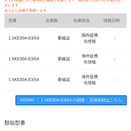
全ての情報に対し基本的に確認が必要となり、御見積り出来かねる場合もご
ざいます。
あらかじめ御了承願います。
型番
在庫数
在庫状況
情報日時
国内提携
1.5KE30A-E3/54
要確認
-
先情報
海外提携
1.5KE30A-E3/54
要確認
-
先情報
海外提携
1.5KE30A-E3/54
要確認
-
先情報
VISHAY ： 1.5KE30A-E3/54 の調査・見積依頼はこちら
類似型番