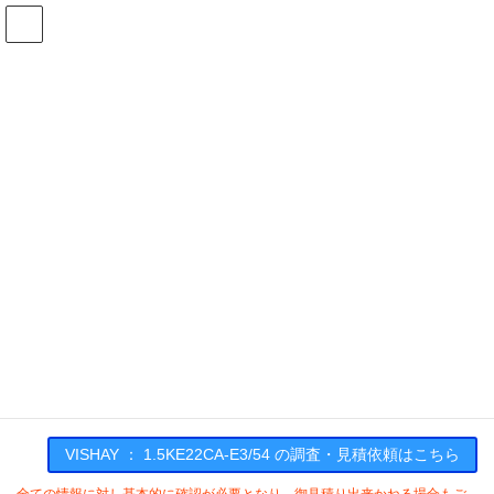
コ
ナ
ン
ビ
テ
ゲ
ン
ー
在庫検索
ツ
シ
へ
ョ
ス
ン
1.5KE22CA-E3/54の在庫情報
キ
に
ッ
移
プ
動
HOME
メーカー一覧
VISHAY
15KE22CAE354
VISHAY : 1.5KE22CA-E3/54
VISHAY ： 1.5KE22CA-E3/54 の調査・見積依頼はこちら