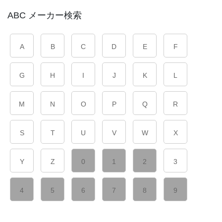
ABC メーカー検索
A
B
C
D
E
F
G
H
I
J
K
L
M
N
O
P
Q
R
S
T
U
V
W
X
Y
Z
0
1
2
3
4
5
6
7
8
9