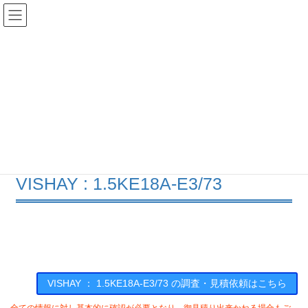
コ
ナ
ン
ビ
テ
ゲ
ン
ー
在庫検索
ツ
シ
へ
ョ
ス
ン
1.5KE18A-E3/73の在庫情報
キ
に
ッ
移
プ
動
HOME
メーカー一覧
VISHAY
15KE18AE373
VISHAY : 1.5KE18A-E3/73
VISHAY ： 1.5KE18A-E3/73 の調査・見積依頼はこちら