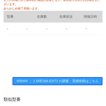
全ての情報に対し基本的に確認が必要となり、御見積り出来かねる場合もご
ざいます。
あらかじめ御了承願います。
型番
在庫数
在庫状況
情報日時
-
-
-
-
-
VISHAY ： 1.5KE18A-E3/73 の調査・見積依頼はこちら
類似型番