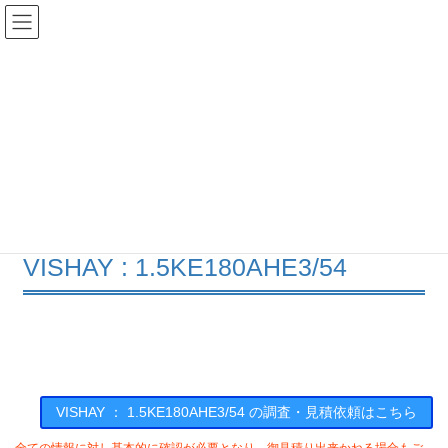
コ
ナ
ン
ビ
テ
ゲ
ン
ー
在庫検索
ツ
シ
へ
ョ
ス
ン
1.5KE180AHE3/54の在庫情報
キ
に
ッ
移
プ
動
HOME
メーカー一覧
VISHAY
15KE180AHE354
VISHAY : 1.5KE180AHE3/54
VISHAY ： 1.5KE180AHE3/54 の調査・見積依頼はこちら