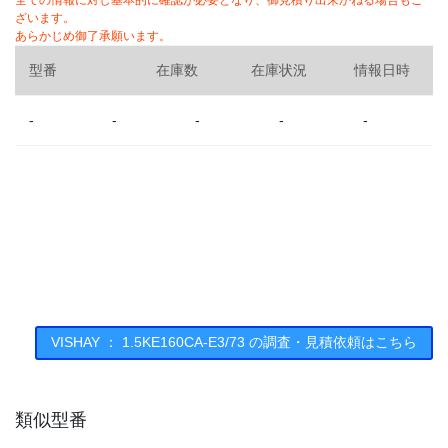
全ての情報に対し基本的に確認が必要となり、御見積り出来かねる場合もご
ざいます。
あらかじめ御了承願います。
型番
在庫数
在庫状況
情報日時
-
-
-
-
-
VISHAY ： 1.5KE160CA-E3/73 の調査・見積依頼はこちら
類似型番