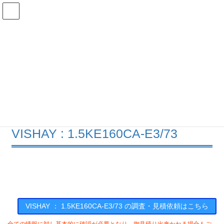
コ
ナ
ン
ビ
テ
ゲ
ン
ー
在庫検索
ツ
シ
へ
ョ
ス
ン
1.5KE160CA-E3/73の在庫情報
キ
に
ッ
移
プ
動
HOME
メーカー一覧
VISHAY
15KE160CAE373
VISHAY : 1.5KE160CA-E3/73
VISHAY ： 1.5KE160CA-E3/73 の調査・見積依頼はこちら