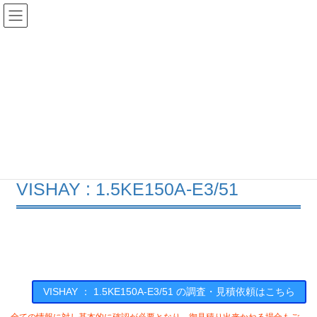
コ
ナ
ン
ビ
テ
ゲ
ン
ー
在庫検索
ツ
シ
へ
ョ
ス
ン
1.5KE150A-E3/51の在庫情報
キ
に
ッ
移
プ
動
HOME
メーカー一覧
VISHAY
15KE150AE351
VISHAY : 1.5KE150A-E3/51
VISHAY ： 1.5KE150A-E3/51 の調査・見積依頼はこちら