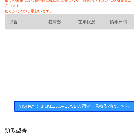
全ての情報に対し基本的に確認が必要となり、御見積り出来かねる場合もご
ざいます。
あらかじめ御了承願います。
型番
在庫数
在庫状況
情報日時
-
-
-
-
-
VISHAY ： 1.5KE150A-E3/51 の調査・見積依頼はこちら
類似型番