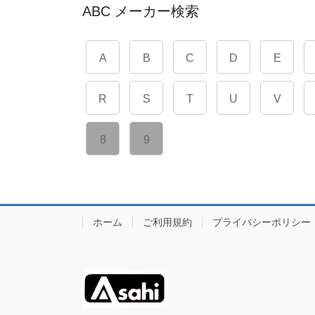
ABC メーカー検索
A
B
C
D
E
R
S
T
U
V
8
9
ホーム
ご利用規約
プライバシーポリシー