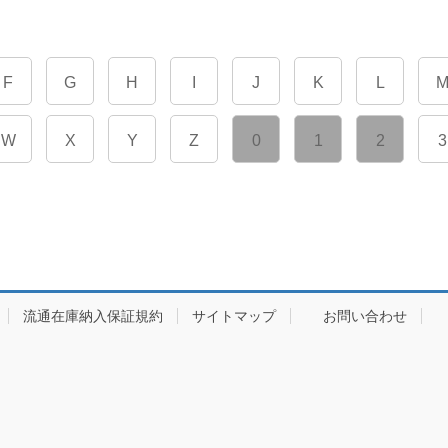
F
G
H
I
J
K
L
W
X
Y
Z
0
1
2
3
流通在庫納入保証規約
サイトマップ
お問い合わせ