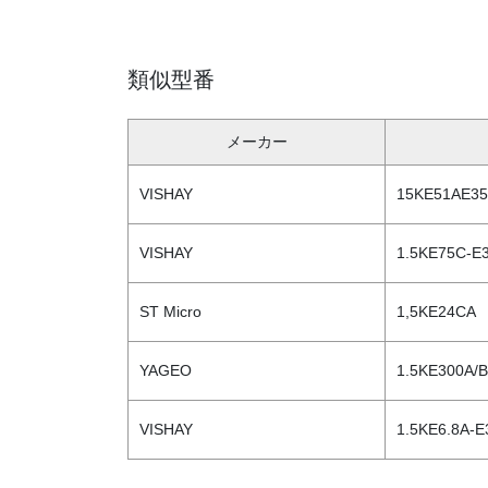
類似型番
メーカー
VISHAY
15KE51AE35
VISHAY
1.5KE75C-E3
ST Micro
1,5KE24CA
YAGEO
1.5KE300A/B
VISHAY
1.5KE6.8A-E