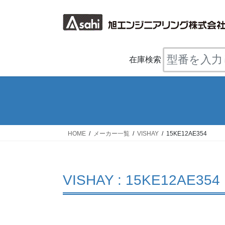
コ
ナ
ン
ビ
テ
ゲ
ン
ー
ツ
シ
在庫検索
へ
ョ
ス
ン
キ
に
ッ
移
プ
動
HOME
メーカー一覧
VISHAY
15KE12AE354
VISHAY : 15KE12AE354