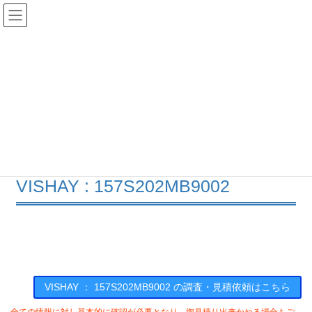
コ
ナ
ン
ビ
テ
ゲ
ン
ー
在庫検索
ツ
シ
へ
ョ
ス
ン
157S202MB9002の在庫情報
キ
に
ッ
移
プ
動
HOME
メーカー一覧
VISHAY
157S202MB9002
VISHAY : 157S202MB9002
VISHAY ： 157S202MB9002 の調査・見積依頼はこちら