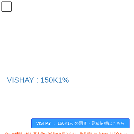
コ
ナ
ン
ビ
テ
ゲ
ン
ー
在庫検索
ツ
シ
へ
ョ
ス
ン
150K1%の在庫情報
キ
に
ッ
移
プ
動
HOME
メーカー一覧
VISHAY
150K1
VISHAY : 150K1%
VISHAY ： 150K1% の調査・見積依頼はこちら