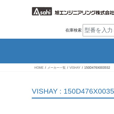
コ
ナ
ン
ビ
テ
ゲ
ン
ー
ツ
シ
在庫検索
へ
ョ
ス
ン
キ
に
ッ
移
プ
動
HOME
メーカー一覧
VISHAY
150D476X0035S2
VISHAY : 150D476X003