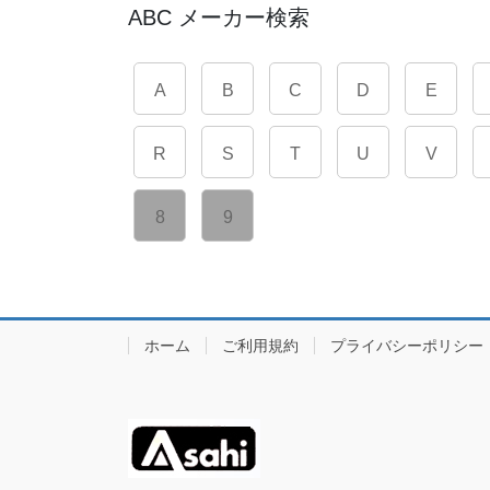
ABC メーカー検索
A
B
C
D
E
R
S
T
U
V
8
9
ホーム
ご利用規約
プライバシーポリシー