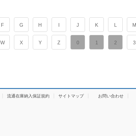
F
G
H
I
J
K
L
W
X
Y
Z
0
1
2
3
流通在庫納入保証規約
サイトマップ
お問い合わせ