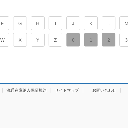
F
G
H
I
J
K
L
W
X
Y
Z
0
1
2
3
流通在庫納入保証規約
サイトマップ
お問い合わせ