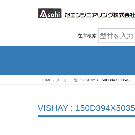
コ
ナ
ン
ビ
テ
ゲ
ン
ー
ツ
シ
在庫検索
へ
ョ
ス
ン
キ
に
ッ
移
プ
動
HOME
メーカー一覧
VISHAY
150D394X5035A2
VISHAY : 150D394X503