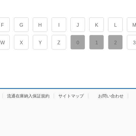
F
G
H
I
J
K
L
W
X
Y
Z
0
1
2
3
流通在庫納入保証規約
サイトマップ
お問い合わせ