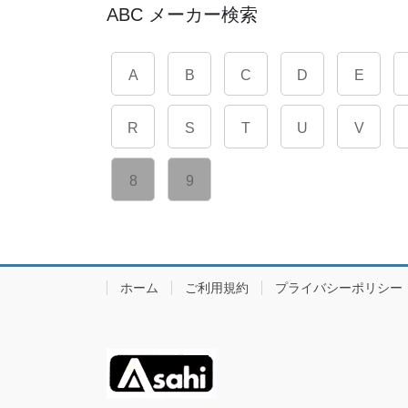
ABC メーカー検索
A
B
C
D
E
R
S
T
U
V
8
9
ホーム
ご利用規約
プライバシーポリシー