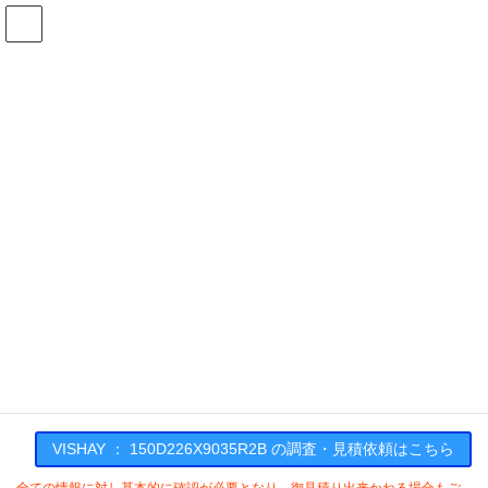
コ
ナ
ン
ビ
テ
ゲ
ン
ー
在庫検索
ツ
シ
へ
ョ
ス
ン
150D226X9035R2Bの在庫情報
キ
に
ッ
移
プ
動
HOME
メーカー一覧
VISHAY
150D226X9035R2B
VISHAY : 150D226X9035R2B
VISHAY ： 150D226X9035R2B の調査・見積依頼はこちら