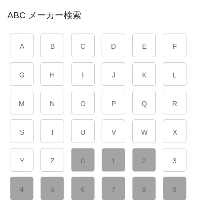
ABC メーカー検索
A
B
C
D
E
F
G
H
I
J
K
L
M
N
O
P
Q
R
S
T
U
V
W
X
Y
Z
0
1
2
3
4
5
6
7
8
9