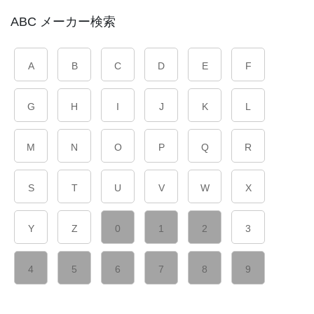
ABC メーカー検索
A
B
C
D
E
F
G
H
I
J
K
L
M
N
O
P
Q
R
S
T
U
V
W
X
Y
Z
0
1
2
3
4
5
6
7
8
9