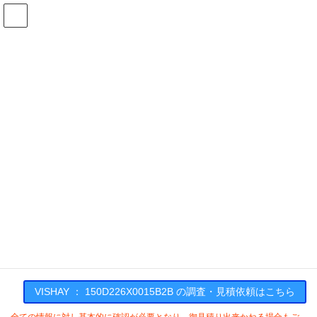
コ
ナ
ン
ビ
テ
ゲ
ン
ー
在庫検索
ツ
シ
へ
ョ
ス
ン
150D226X0015B2Bの在庫情報
キ
に
ッ
移
プ
動
HOME
メーカー一覧
VISHAY
150D226X0015B2B
VISHAY : 150D226X0015B2B
VISHAY ： 150D226X0015B2B の調査・見積依頼はこちら