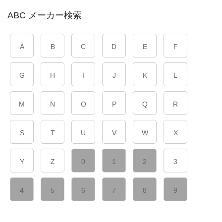
ABC メーカー検索
A
B
C
D
E
F
G
H
I
J
K
L
M
N
O
P
Q
R
S
T
U
V
W
X
Y
Z
0
1
2
3
4
5
6
7
8
9