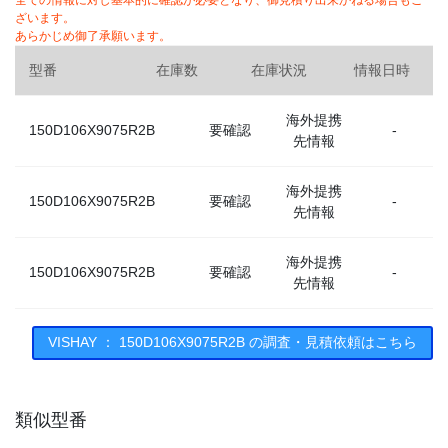
全ての情報に対し基本的に確認が必要となり、御見積り出来かねる場合もご
ざいます。
あらかじめ御了承願います。
型番
在庫数
在庫状況
情報日時
海外提携
150D106X9075R2B
要確認
-
先情報
海外提携
150D106X9075R2B
要確認
-
先情報
海外提携
150D106X9075R2B
要確認
-
先情報
海外提携
VISHAY ： 150D106X9075R2B の調査・見積依頼はこちら
150D106X9075R2B
要確認
-
先情報
類似型番