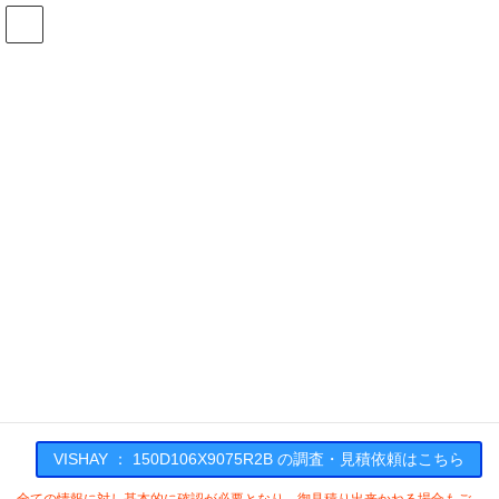
コ
ナ
ン
ビ
テ
ゲ
ン
ー
在庫検索
ツ
シ
へ
ョ
ス
ン
150D106X9075R2Bの在庫情報
キ
に
ッ
移
プ
動
HOME
メーカー一覧
VISHAY
150D106X9075R2B
VISHAY : 150D106X9075R2B
VISHAY ： 150D106X9075R2B の調査・見積依頼はこちら