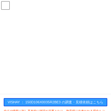
コ
ナ
ン
ビ
テ
ゲ
ン
ー
在庫検索
ツ
シ
へ
ョ
ス
ン
150D106X0035R2BE3の在庫情報
キ
に
ッ
移
プ
動
HOME
メーカー一覧
VISHAY
150D106X0035R2BE3
VISHAY : 150D106X0035R2BE3
VISHAY ： 150D106X0035R2BE3 の調査・見積依頼はこちら