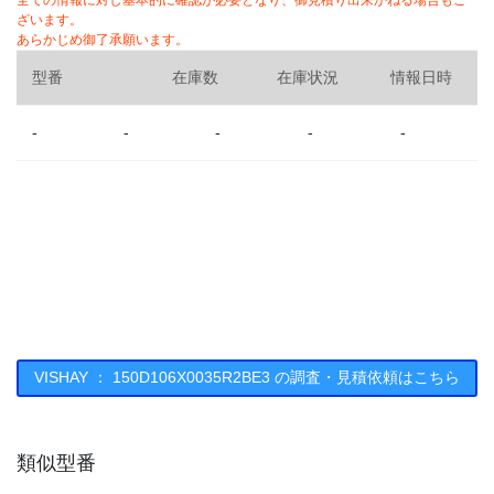
全ての情報に対し基本的に確認が必要となり、御見積り出来かねる場合もご
ざいます。
あらかじめ御了承願います。
型番
在庫数
在庫状況
情報日時
-
-
-
-
-
VISHAY ： 150D106X0035R2BE3 の調査・見積依頼はこちら
類似型番