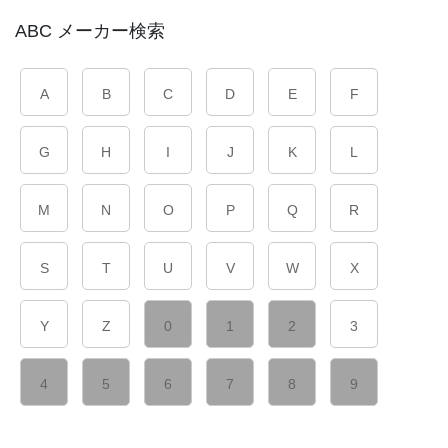
ABC メーカー検索
A
B
C
D
E
F
G
H
I
J
K
L
M
N
O
P
Q
R
S
T
U
V
W
X
Y
Z
0
1
2
3
4
5
6
7
8
9