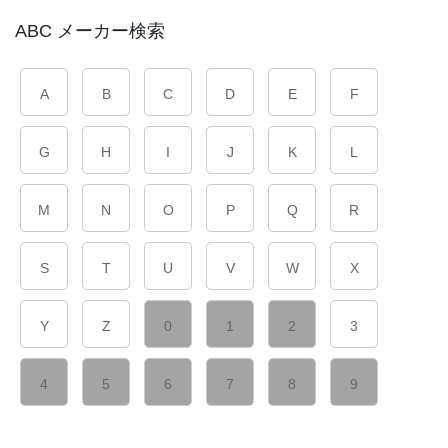
ABC メーカー検索
A
B
C
D
E
F
G
H
I
J
K
L
M
N
O
P
Q
R
S
T
U
V
W
X
Y
Z
0
1
2
3
4
5
6
7
8
9