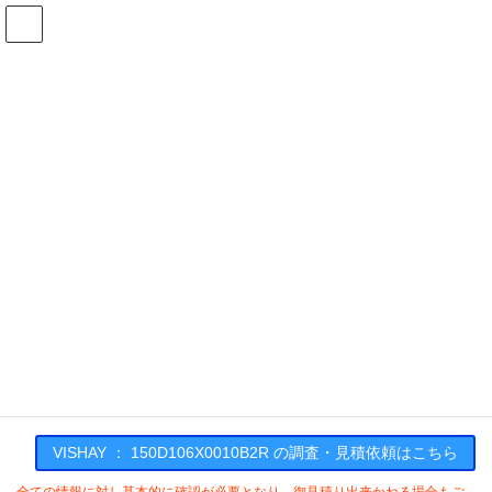
コ
ナ
ン
ビ
テ
ゲ
ン
ー
在庫検索
ツ
シ
へ
ョ
ス
ン
150D106X0010B2Rの在庫情報
キ
に
ッ
移
プ
動
HOME
メーカー一覧
VISHAY
150D106X0010B2R
VISHAY : 150D106X0010B2R
VISHAY ： 150D106X0010B2R の調査・見積依頼はこちら