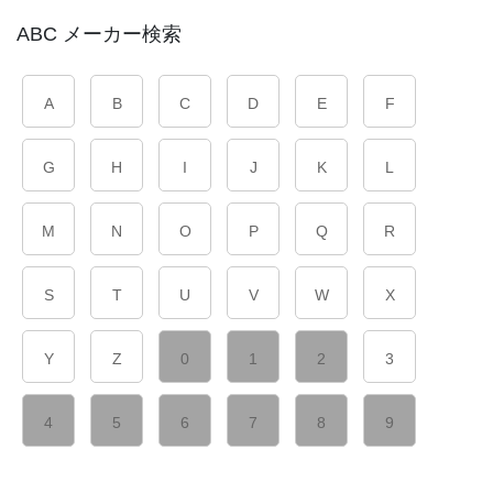
ABC メーカー検索
A
B
C
D
E
F
G
H
I
J
K
L
M
N
O
P
Q
R
S
T
U
V
W
X
Y
Z
0
1
2
3
4
5
6
7
8
9