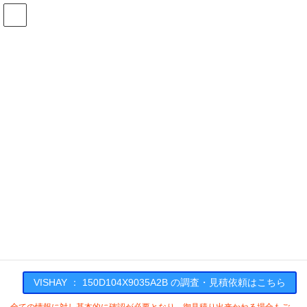
コ
ナ
ン
ビ
テ
ゲ
ン
ー
在庫検索
ツ
シ
へ
ョ
ス
ン
150D104X9035A2Bの在庫情報
キ
に
ッ
移
プ
動
HOME
メーカー一覧
VISHAY
150D104X9035A2B
VISHAY : 150D104X9035A2B
VISHAY ： 150D104X9035A2B の調査・見積依頼はこちら