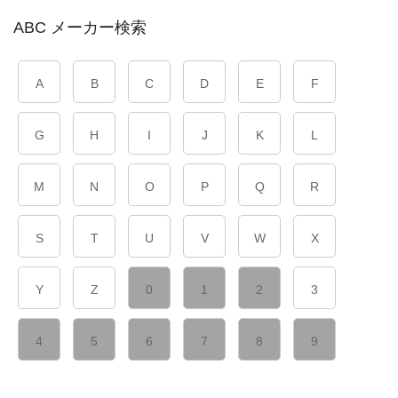
ABC メーカー検索
A
B
C
D
E
F
G
H
I
J
K
L
M
N
O
P
Q
R
S
T
U
V
W
X
Y
Z
0
1
2
3
4
5
6
7
8
9