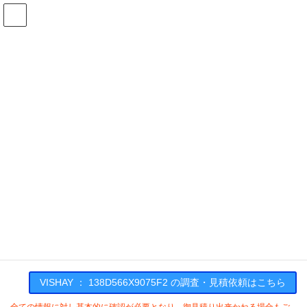
コ
ナ
ン
ビ
テ
ゲ
ン
ー
在庫検索
ツ
シ
へ
ョ
ス
ン
138D566X9075F2の在庫情報
キ
に
ッ
移
プ
動
HOME
メーカー一覧
VISHAY
138D566X9075F2
VISHAY : 138D566X9075F2
VISHAY ： 138D566X9075F2 の調査・見積依頼はこちら