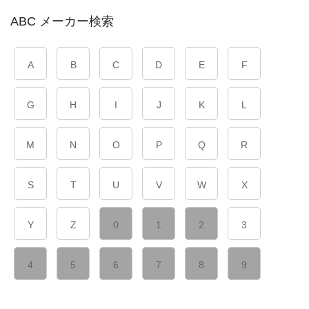
ABC メーカー検索
A
B
C
D
E
F
G
H
I
J
K
L
M
N
O
P
Q
R
S
T
U
V
W
X
Y
Z
0
1
2
3
4
5
6
7
8
9