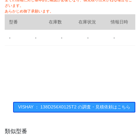
全ての情報に対し基本的に確認が必要となり、御見積り出来かねる場合もご
ざいます。
あらかじめ御了承願います。
型番
在庫数
在庫状況
情報日時
-
-
-
-
-
VISHAY ： 138D256X0125T2 の調査・見積依頼はこちら
類似型番