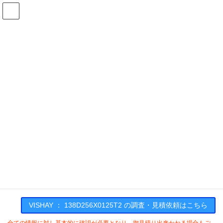
コ
ナ
ン
ビ
テ
ゲ
ン
ー
在庫検索
ツ
シ
へ
ョ
ス
ン
138D256X0125T2の在庫情報
キ
に
ッ
移
プ
動
HOME
メーカー一覧
VISHAY
138D256X0125T2
VISHAY : 138D256X0125T2
VISHAY ： 138D256X0125T2 の調査・見積依頼はこちら