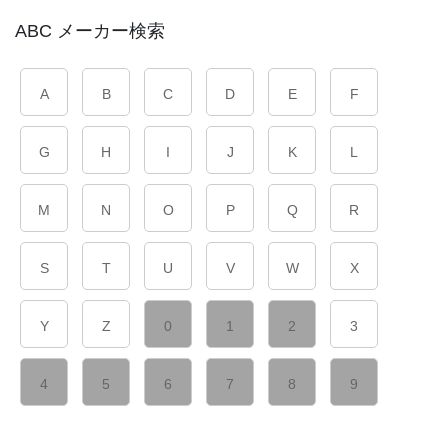
ABC メーカー検索
A
B
C
D
E
F
G
H
I
J
K
L
M
N
O
P
Q
R
S
T
U
V
W
X
Y
Z
0
1
2
3
4
5
6
7
8
9