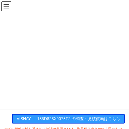
コ
ナ
ン
ビ
テ
ゲ
ン
ー
在庫検索
ツ
シ
へ
ョ
ス
ン
135D826X9075F2の在庫情報
キ
に
ッ
移
プ
動
HOME
メーカー一覧
VISHAY
135D826X9075F2
VISHAY : 135D826X9075F2
VISHAY ： 135D826X9075F2 の調査・見積依頼はこちら