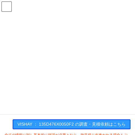
コ
ナ
ン
ビ
テ
ゲ
ン
ー
在庫検索
ツ
シ
へ
ョ
ス
ン
135D476X0050F2の在庫情報
キ
に
ッ
移
プ
動
HOME
メーカー一覧
VISHAY
135D476X0050F2
VISHAY : 135D476X0050F2
VISHAY ： 135D476X0050F2 の調査・見積依頼はこちら