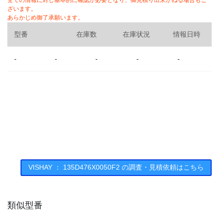
全ての情報に対し基本的に確認が必要となり、御見積り出来かねる場合もご
ざいます。
あらかじめ御了承願います。
型番
在庫数
在庫状況
情報日時
-
-
-
-
-
VISHAY ： 135D476X0050F2 の調査・見積依頼はこちら
類似型番