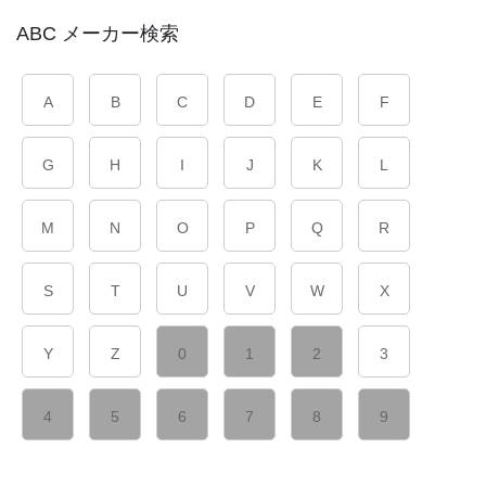
ABC メーカー検索
A
B
C
D
E
F
G
H
I
J
K
L
M
N
O
P
Q
R
S
T
U
V
W
X
Y
Z
0
1
2
3
4
5
6
7
8
9