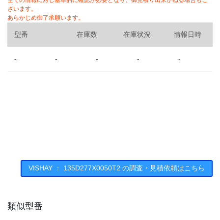
全ての情報に対し基本的に確認が必要となり、御見積り出来かねる場合もご
ざいます。
あらかじめ御了承願います。
型番
在庫数
在庫状況
情報日時
-
-
-
-
-
VISHAY ： 135D277X0050T2 の調査・見積依頼はこちら
類似型番