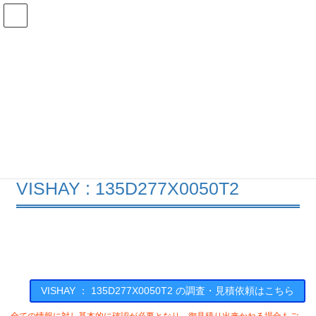
コ
ナ
ン
ビ
テ
ゲ
ン
ー
在庫検索
ツ
シ
へ
ョ
ス
ン
135D277X0050T2の在庫情報
キ
に
ッ
移
プ
動
HOME
メーカー一覧
VISHAY
135D277X0050T2
VISHAY : 135D277X0050T2
VISHAY ： 135D277X0050T2 の調査・見積依頼はこちら