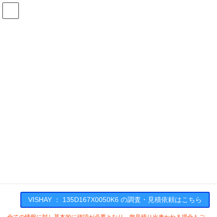
コ
ナ
ン
ビ
テ
ゲ
ン
ー
在庫検索
ツ
シ
へ
ョ
ス
ン
135D167X0050K6の在庫情報
キ
に
ッ
移
プ
動
HOME
メーカー一覧
VISHAY
135D167X0050K6
VISHAY : 135D167X0050K6
VISHAY ： 135D167X0050K6 の調査・見積依頼はこちら