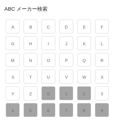
ABC メーカー検索
A
B
C
D
E
F
G
H
I
J
K
L
M
N
O
P
Q
R
S
T
U
V
W
X
Y
Z
0
1
2
3
4
5
6
7
8
9