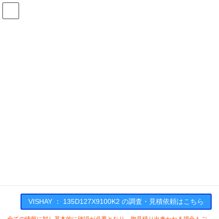
コ
ナ
ン
ビ
テ
ゲ
ン
ー
在庫検索
ツ
シ
へ
ョ
ス
ン
135D127X9100K2の在庫情報
キ
に
ッ
移
プ
動
HOME
メーカー一覧
VISHAY
135D127X9100K2
VISHAY : 135D127X9100K2
VISHAY ： 135D127X9100K2 の調査・見積依頼はこちら