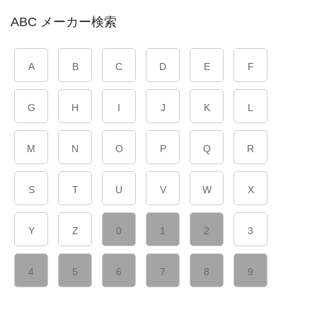
ABC メーカー検索
A
B
C
D
E
F
G
H
I
J
K
L
M
N
O
P
Q
R
S
T
U
V
W
X
Y
Z
0
1
2
3
4
5
6
7
8
9