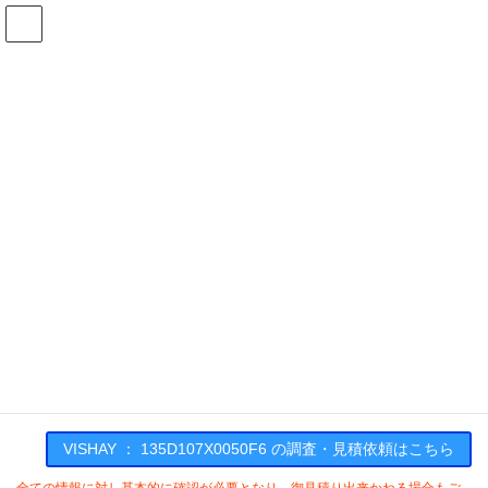
コ
ナ
ン
ビ
テ
ゲ
ン
ー
在庫検索
ツ
シ
へ
ョ
ス
ン
135D107X0050F6の在庫情報
キ
に
ッ
移
プ
動
HOME
メーカー一覧
VISHAY
135D107X0050F6
VISHAY : 135D107X0050F6
VISHAY ： 135D107X0050F6 の調査・見積依頼はこちら