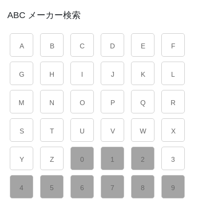
ABC メーカー検索
A
B
C
D
E
F
G
H
I
J
K
L
M
N
O
P
Q
R
S
T
U
V
W
X
Y
Z
0
1
2
3
4
5
6
7
8
9