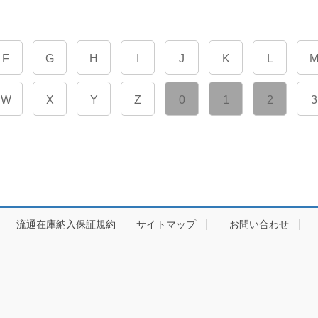
F
G
H
I
J
K
L
W
X
Y
Z
0
1
2
3
流通在庫納入保証規約
サイトマップ
お問い合わせ