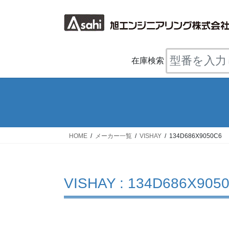
コ
ナ
ン
ビ
テ
ゲ
ン
ー
ツ
シ
在庫検索
へ
ョ
ス
ン
キ
に
ッ
移
プ
動
HOME
メーカー一覧
VISHAY
134D686X9050C6
VISHAY : 134D686X905