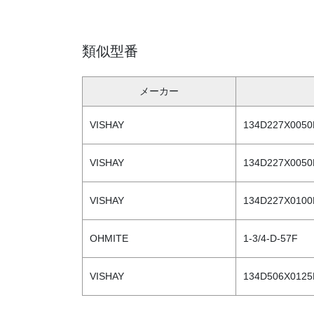
類似型番
メーカー
VISHAY
134D227X0050
VISHAY
134D227X0050
VISHAY
134D227X0100
OHMITE
1-3/4-D-57F
VISHAY
134D506X0125