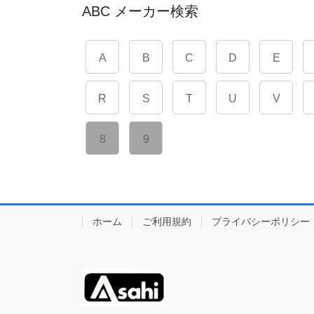
ABC メーカー検索
A
B
C
D
E
R
S
T
U
V
8
9
ホーム
ご利用規約
プライバシーポリシー