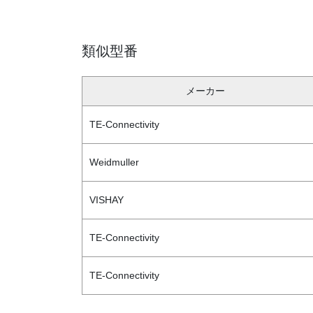
類似型番
メーカー
TE-Connectivity
Weidmuller
VISHAY
TE-Connectivity
TE-Connectivity