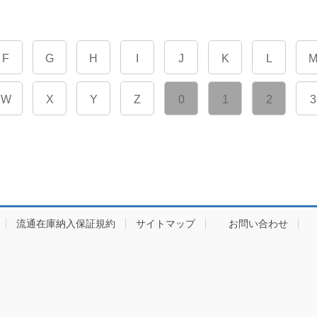
F
G
H
I
J
K
L
W
X
Y
Z
0
1
2
3
流通在庫納入保証規約
サイトマップ
お問い合わせ