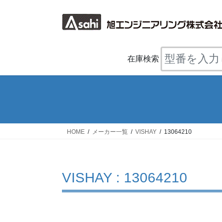
コ
ナ
ン
ビ
テ
ゲ
ン
ー
ツ
シ
在庫検索
へ
ョ
ス
ン
キ
に
ッ
移
プ
動
HOME
メーカー一覧
VISHAY
13064210
VISHAY : 13064210