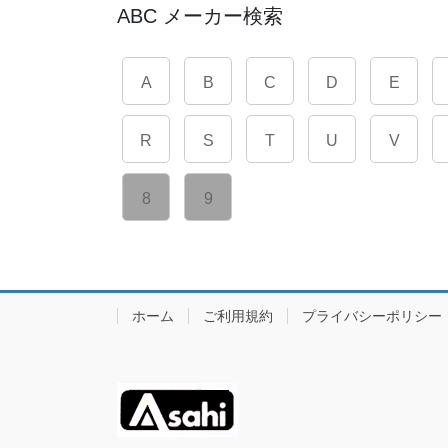
ABC メーカー検索
A
B
C
D
E
R
S
T
U
V
8
9
ホーム
ご利用規約
プライバシーポリシー