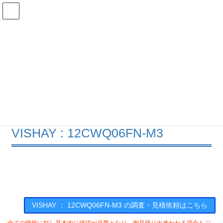
コ
ナ
ン
ビ
テ
ゲ
ン
ー
在庫検索
ツ
シ
へ
ョ
ス
ン
12CWQ06FN-M3の在庫情報
キ
に
ッ
移
プ
動
HOME
メーカー一覧
VISHAY
12CWQ06FNM3
VISHAY : 12CWQ06FN-M3
VISHAY ： 12CWQ06FN-M3 の調査・見積依頼はこちら