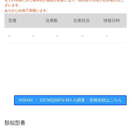
全ての情報に対し基本的に確認が必要となり、御見積り出来かねる場合もご
ざいます。
あらかじめ御了承願います。
型番
在庫数
在庫状況
情報日時
-
-
-
-
-
VISHAY ： 12CWQ06FN-M3 の調査・見積依頼はこちら
類似型番