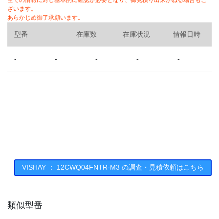
全ての情報に対し基本的に確認が必要となり、御見積り出来かねる場合もご
ざいます。
あらかじめ御了承願います。
型番
在庫数
在庫状況
情報日時
-
-
-
-
-
VISHAY ： 12CWQ04FNTR-M3 の調査・見積依頼はこちら
類似型番