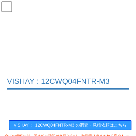
コ
ナ
ン
ビ
テ
ゲ
ン
ー
在庫検索
ツ
シ
へ
ョ
ス
ン
12CWQ04FNTR-M3の在庫情報
キ
に
ッ
移
プ
動
HOME
メーカー一覧
VISHAY
12CWQ04FNTRM3
VISHAY : 12CWQ04FNTR-M3
VISHAY ： 12CWQ04FNTR-M3 の調査・見積依頼はこちら