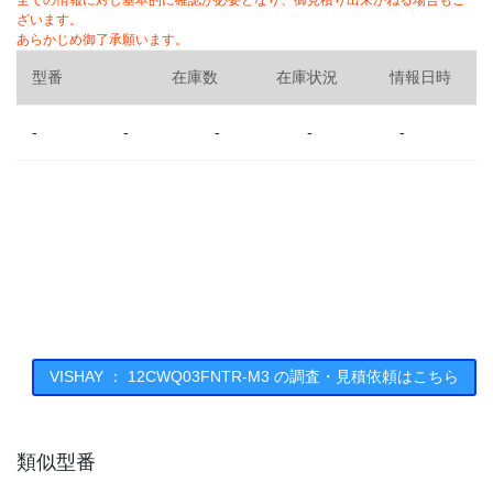
全ての情報に対し基本的に確認が必要となり、御見積り出来かねる場合もご
ざいます。
あらかじめ御了承願います。
型番
在庫数
在庫状況
情報日時
-
-
-
-
-
VISHAY ： 12CWQ03FNTR-M3 の調査・見積依頼はこちら
類似型番