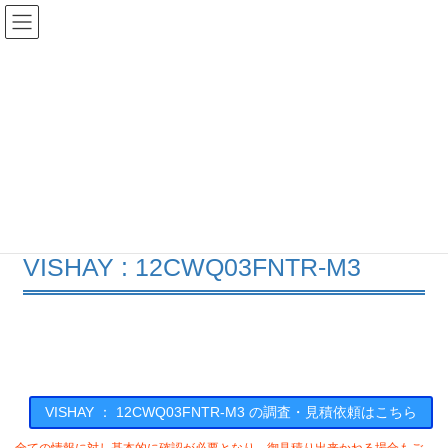
コ
ナ
ン
ビ
テ
ゲ
ン
ー
在庫検索
ツ
シ
へ
ョ
ス
ン
12CWQ03FNTR-M3の在庫情報
キ
に
ッ
移
プ
動
HOME
メーカー一覧
VISHAY
12CWQ03FNTRM3
VISHAY : 12CWQ03FNTR-M3
VISHAY ： 12CWQ03FNTR-M3 の調査・見積依頼はこちら