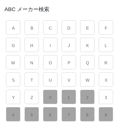
ABC メーカー検索
A
B
C
D
E
F
G
H
I
J
K
L
M
N
O
P
Q
R
S
T
U
V
W
X
Y
Z
0
1
2
3
4
5
6
7
8
9