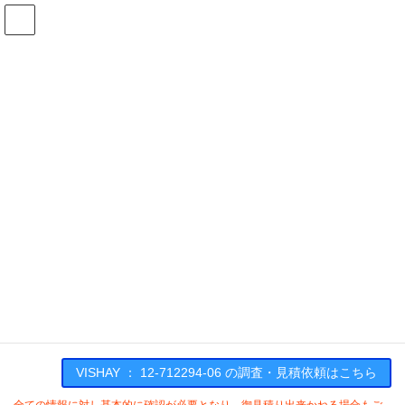
コ
ナ
ン
ビ
テ
ゲ
ン
ー
在庫検索
ツ
シ
へ
ョ
ス
ン
12-712294-06の在庫情報
キ
に
ッ
移
プ
動
HOME
メーカー一覧
VISHAY
1271229406
VISHAY : 12-712294-06
VISHAY ： 12-712294-06 の調査・見積依頼はこちら