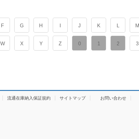
F
G
H
I
J
K
L
W
X
Y
Z
0
1
2
3
流通在庫納入保証規約
サイトマップ
お問い合わせ