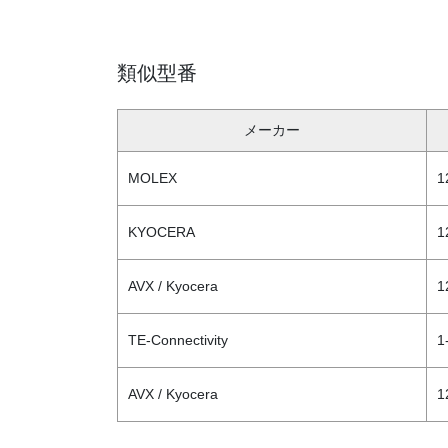
類似型番
メーカー
MOLEX
1
KYOCERA
1
AVX / Kyocera
1
TE-Connectivity
1
AVX / Kyocera
1