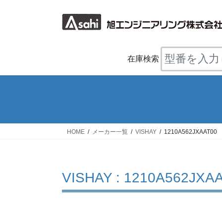
コ
ナ
ン
ビ
テ
ゲ
ン
ー
ツ
シ
在庫検索
へ
ョ
ス
ン
キ
に
ッ
移
プ
動
HOME
メーカー一覧
VISHAY
1210A562JXAAT00
VISHAY : 1210A562JXA