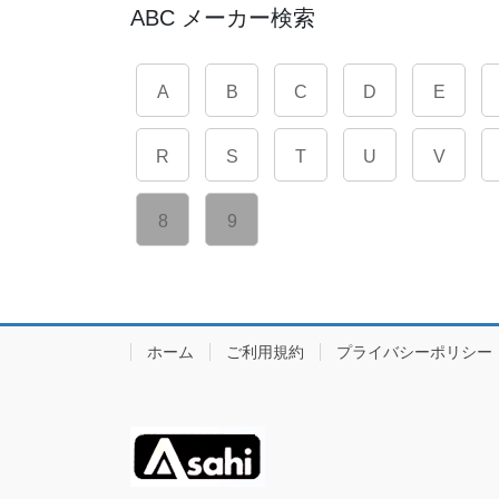
ABC メーカー検索
A
B
C
D
E
R
S
T
U
V
8
9
ホーム
ご利用規約
プライバシーポリシー