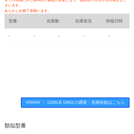
全ての情報に対し基本的に確認が必要となり、御見積り出来かねる場合もご
ざいます。
あらかじめ御了承願います。
型番
在庫数
在庫状況
情報日時
-
-
-
-
-
VISHAY ： 1208LB 10KΩ の調査・見積依頼はこちら
類似型番