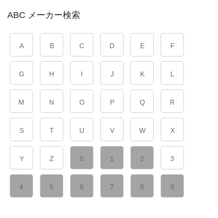
ABC メーカー検索
A
B
C
D
E
F
G
H
I
J
K
L
M
N
O
P
Q
R
S
T
U
V
W
X
Y
Z
0
1
2
3
4
5
6
7
8
9