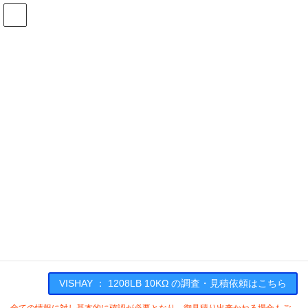
コ
ナ
ン
ビ
テ
ゲ
ン
ー
在庫検索
ツ
シ
へ
ョ
ス
ン
1208LB 10KΩの在庫情報
キ
に
ッ
移
プ
動
HOME
メーカー一覧
VISHAY
1208LB10KΩ
VISHAY : 1208LB 10KΩ
VISHAY ： 1208LB 10KΩ の調査・見積依頼はこちら