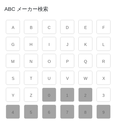
ABC メーカー検索
A
B
C
D
E
F
G
H
I
J
K
L
M
N
O
P
Q
R
S
T
U
V
W
X
Y
Z
0
1
2
3
4
5
6
7
8
9