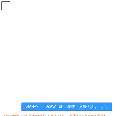
コ
ナ
ン
ビ
テ
ゲ
ン
ー
在庫検索
ツ
シ
へ
ョ
ス
ン
1206W-10Kの在庫情報
キ
に
ッ
移
プ
動
HOME
メーカー一覧
VISHAY
1206W10K
VISHAY : 1206W-10K
VISHAY ： 1206W-10K の調査・見積依頼はこちら