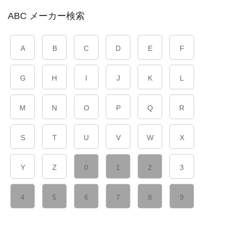
ABC メーカー検索
A
B
C
D
E
F
G
H
I
J
K
L
M
N
O
P
Q
R
S
T
U
V
W
X
Y
Z
0
1
2
3
4
5
6
7
8
9