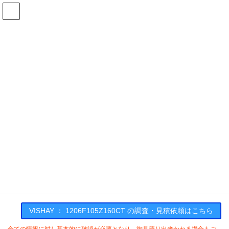
コ
ナ
ン
ビ
テ
ゲ
ン
ー
在庫検索
ツ
シ
へ
ョ
ス
ン
1206F105Z160CTの在庫情報
キ
に
ッ
移
プ
動
HOME
メーカー一覧
VISHAY
1206F105Z160CT
VISHAY : 1206F105Z160CT
VISHAY ： 1206F105Z160CT の調査・見積依頼はこちら