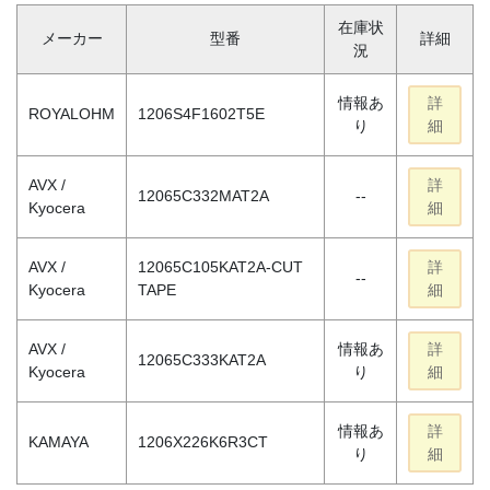
在庫状
メーカー
型番
詳細
況
情報あ
詳
ROYALOHM
1206S4F1602T5E
り
細
AVX /
詳
12065C332MAT2A
--
Kyocera
細
AVX /
12065C105KAT2A-CUT
詳
--
Kyocera
TAPE
細
AVX /
情報あ
詳
12065C333KAT2A
Kyocera
り
細
情報あ
詳
KAMAYA
1206X226K6R3CT
り
細