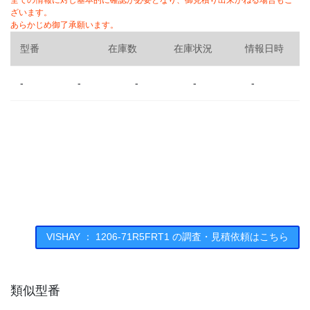
全ての情報に対し基本的に確認が必要となり、御見積り出来かねる場合もご
ざいます。
あらかじめ御了承願います。
型番
在庫数
在庫状況
情報日時
-
-
-
-
-
VISHAY ： 1206-71R5FRT1 の調査・見積依頼はこちら
類似型番