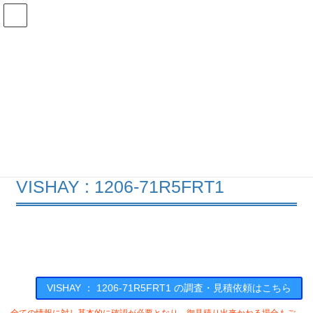
コ
ナ
ン
ビ
テ
ゲ
ン
ー
在庫検索
ツ
シ
へ
ョ
ス
ン
1206-71R5FRT1の在庫情報
キ
に
ッ
移
プ
動
HOME
メーカー一覧
VISHAY
120671R5FRT1
VISHAY : 1206-71R5FRT1
VISHAY ： 1206-71R5FRT1 の調査・見積依頼はこちら