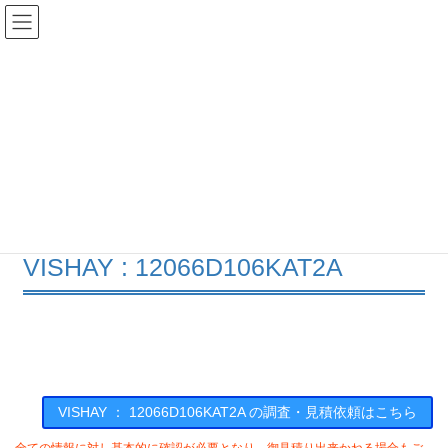
コ
ナ
ン
ビ
テ
ゲ
ン
ー
在庫検索
ツ
シ
へ
ョ
ス
ン
12066D106KAT2Aの在庫情報
キ
に
ッ
移
プ
動
HOME
メーカー一覧
VISHAY
12066D106KAT2A
VISHAY : 12066D106KAT2A
VISHAY ： 12066D106KAT2A の調査・見積依頼はこちら