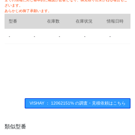
全ての情報に対し基本的に確認が必要となり、御見積り出来かねる場合もご
ざいます。
あらかじめ御了承願います。
型番
在庫数
在庫状況
情報日時
-
-
-
-
-
VISHAY ： 12062151% の調査・見積依頼はこちら
類似型番