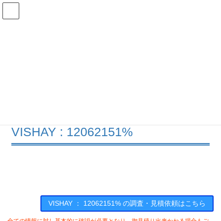
コ
ナ
ン
ビ
テ
ゲ
ン
ー
在庫検索
ツ
シ
へ
ョ
ス
ン
12062151%の在庫情報
キ
に
ッ
移
プ
動
HOME
メーカー一覧
VISHAY
12062151
VISHAY : 12062151%
VISHAY ： 12062151% の調査・見積依頼はこちら