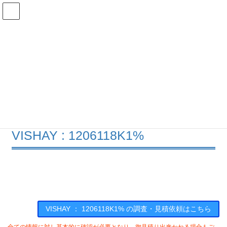
コ
ナ
ン
ビ
テ
ゲ
ン
ー
在庫検索
ツ
シ
へ
ョ
ス
ン
1206118K1%の在庫情報
キ
に
ッ
移
プ
動
HOME
メーカー一覧
VISHAY
1206118K1
VISHAY : 1206118K1%
VISHAY ： 1206118K1% の調査・見積依頼はこちら