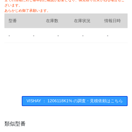
全ての情報に対し基本的に確認が必要となり、御見積り出来かねる場合もご
ざいます。
あらかじめ御了承願います。
型番
在庫数
在庫状況
情報日時
-
-
-
-
-
VISHAY ： 1206118K1% の調査・見積依頼はこちら
類似型番