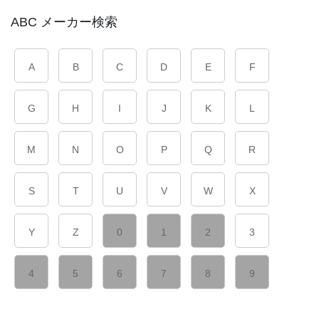
ABC メーカー検索
A
B
C
D
E
F
G
H
I
J
K
L
M
N
O
P
Q
R
S
T
U
V
W
X
Y
Z
0
1
2
3
4
5
6
7
8
9