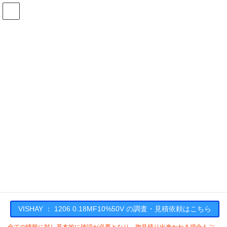
コ
ナ
ン
ビ
テ
ゲ
ン
ー
在庫検索
ツ
シ
へ
ョ
ス
ン
1206 0.18MF10%50Vの在庫情報
キ
に
ッ
移
プ
動
HOME
メーカー一覧
VISHAY
1206018MF1050V
VISHAY : 1206 0.18MF10%50V
VISHAY ： 1206 0.18MF10%50V の調査・見積依頼はこちら