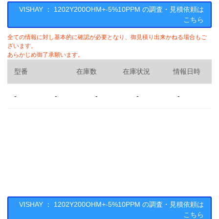
VISHAY ： 1202Y200OHM+-5%10PPM の調査・見積依頼は
こちら
全ての情報に対し基本的に確認が必要となり、御見積り出来かねる場合もご
ざいます。
あらかじめ御了承願います。
型番
在庫数
在庫状況
情報日時
-
-
-
-
-
VISHAY ： 1202Y200OHM+-5%10PPM の調査・見積依頼は
こちら