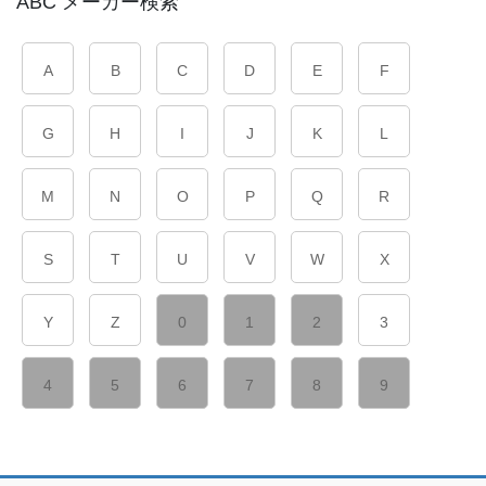
ABC メーカー検索
A
B
C
D
E
F
G
H
I
J
K
L
M
N
O
P
Q
R
S
T
U
V
W
X
Y
Z
0
1
2
3
4
5
6
7
8
9