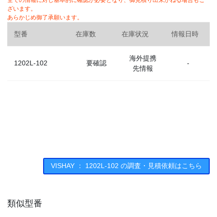
全ての情報に対し基本的に確認が必要となり、御見積り出来かねる場合もご
ざいます。
あらかじめ御了承願います。
型番
在庫数
在庫状況
情報日時
海外提携
1202L-102
要確認
-
先情報
VISHAY ： 1202L-102 の調査・見積依頼はこちら
類似型番