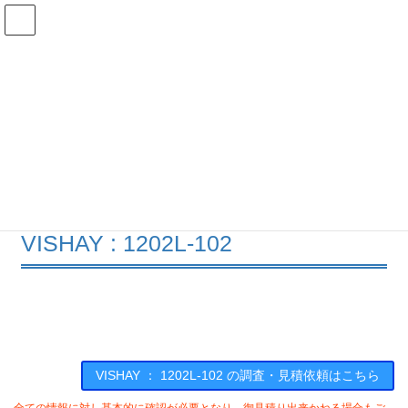
コ
ナ
ン
ビ
テ
ゲ
ン
ー
在庫検索
ツ
シ
へ
ョ
ス
ン
1202L-102の在庫情報
キ
に
ッ
移
プ
動
HOME
メーカー一覧
VISHAY
1202L102
VISHAY : 1202L-102
VISHAY ： 1202L-102 の調査・見積依頼はこちら