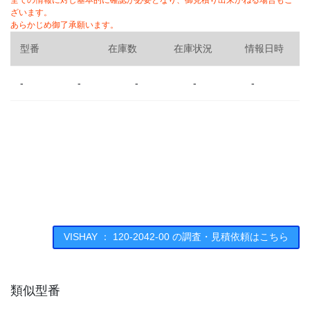
全ての情報に対し基本的に確認が必要となり、御見積り出来かねる場合もご
ざいます。
あらかじめ御了承願います。
型番
在庫数
在庫状況
情報日時
-
-
-
-
-
VISHAY ： 120-2042-00 の調査・見積依頼はこちら
類似型番