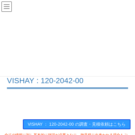
コ
ナ
ン
ビ
テ
ゲ
ン
ー
在庫検索
ツ
シ
へ
ョ
ス
ン
120-2042-00の在庫情報
キ
に
ッ
移
プ
動
HOME
メーカー一覧
VISHAY
120204200
VISHAY : 120-2042-00
VISHAY ： 120-2042-00 の調査・見積依頼はこちら