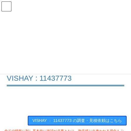
コ
ナ
ン
ビ
テ
ゲ
ン
ー
在庫検索
ツ
シ
へ
ョ
ス
ン
11437773の在庫情報
キ
に
ッ
移
プ
動
HOME
メーカー一覧
VISHAY
11437773
VISHAY : 11437773
VISHAY ： 11437773 の調査・見積依頼はこちら