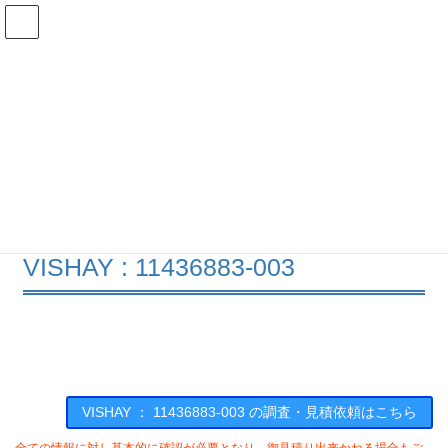
コ
ナ
ン
ビ
テ
ゲ
ン
ー
在庫検索
ツ
シ
へ
ョ
ス
ン
11436883-003の在庫情報
キ
に
ッ
移
プ
動
HOME
メーカー一覧
VISHAY
11436883003
VISHAY : 11436883-003
VISHAY ： 11436883-003 の調査・見積依頼はこちら