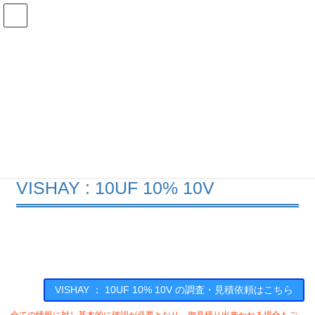
コ
ナ
ン
ビ
テ
ゲ
ン
ー
在庫検索
ツ
シ
へ
ョ
ス
ン
10UF 10% 10Vの在庫情報
キ
に
ッ
移
プ
動
HOME
メーカー一覧
VISHAY
10UF1010V
VISHAY : 10UF 10% 10V
VISHAY ： 10UF 10% 10V の調査・見積依頼はこちら